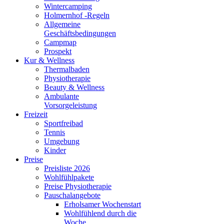
Wintercamping
Holmernhof -Regeln
Allgemeine
Geschäftsbedingungen
Campmap
Prospekt
Kur & Wellness
Thermalbaden
Physiotherapie
Beauty & Wellness
Ambulante
Vorsorgeleistung
Freizeit
Sportfreibad
Tennis
Umgebung
Kinder
Preise
Preisliste 2026
Wohlfühlpakete
Preise Physiotherapie
Pauschalangebote
Erholsamer Wochenstart
Wohlfühlend durch die
Woche