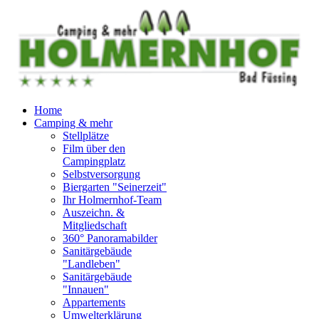
Home
Camping & mehr
Stellplätze
Film über den
Campingplatz
Selbstversorgung
Biergarten "Seinerzeit"
Ihr Holmernhof-Team
Auszeichn. &
Mitgliedschaft
360° Panoramabilder
Sanitärgebäude
"Landleben"
Sanitärgebäude
"Innauen"
Appartements
Umwelterklärung